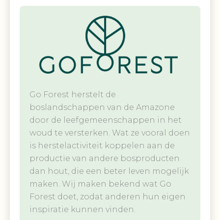
Go Forest herstelt de
boslandschappen van de Amazone
door de leefgemeenschappen in het
woud te versterken. Wat ze vooral doen
is herstelactiviteit koppelen aan de
productie van andere bosproducten
dan hout, die een beter leven mogelijk
maken. Wij maken bekend wat Go
Forest doet, zodat anderen hun eigen
inspiratie kunnen vinden.