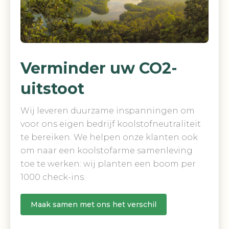
Verminder uw CO2-
uitstoot
Wij leveren duurzame inspanningen om
voor ons eigen bedrijf koolstofneutraliteit
te bereiken. We helpen onze klanten ook
om naar een koolstofarme samenleving
toe te werken: wij planten een boom per
1000 check-ins.
Maak samen met ons het verschil